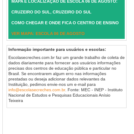
MAPA E LOCALIZAÇÃO DE ESCOLA 06 DE AGOSTO:
CRUZEIRO DO SUL, CRUZEIRO DO SUL
COMO CHEGAR E ONDE FICA O CENTRO DE ENSINO
VER MAPA: ESCOLA 06 DE AGOSTO
Informação importante para usuários e escolas:
Escolasecreches.com.br faz um grande trabalho de coleta de
dados diariamente para fornecer aos usuários informações
precisas dos centros de educação pública e particular no
Brasil. Se encontrarem algum erro nas informações
prestadas ou deseja adicionar dados relevantes da
Instituição, pedimos envie-nos um e-mail para
info@escolasecreches.com.br
. Fonte: MEC - INEP - Instituto
Nacional de Estudos e Pesquisas Educacionais Anísio
Teixeira