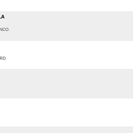
LA
NCO.
RD.