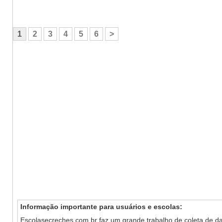
1
2
3
4
5
6
>
Informação importante para usuários e escolas:
Escolasecreches.com.br faz um grande trabalho de coleta de da