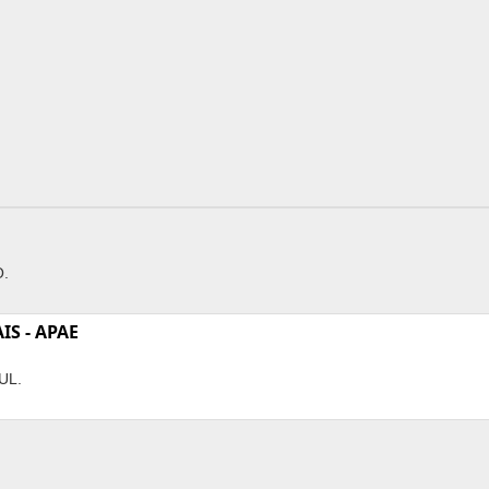
.
S - APAE
UL.